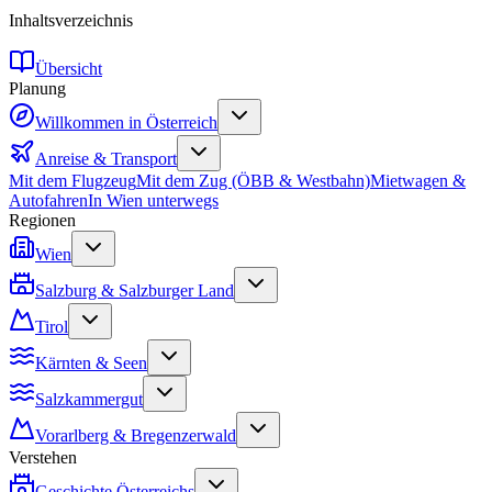
Inhaltsverzeichnis
Übersicht
Planung
Willkommen in Österreich
Anreise & Transport
Mit dem Flugzeug
Mit dem Zug (ÖBB & Westbahn)
Mietwagen &
Autofahren
In Wien unterwegs
Regionen
Wien
Salzburg & Salzburger Land
Tirol
Kärnten & Seen
Salzkammergut
Vorarlberg & Bregenzerwald
Verstehen
Geschichte Österreichs