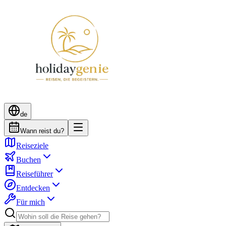
de
Wann reist du?
Reiseziele
Buchen
Reiseführer
Entdecken
Für mich